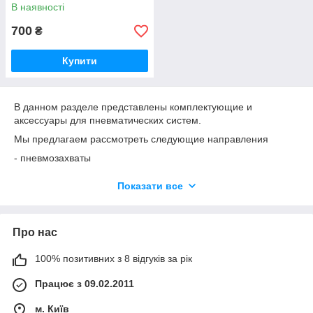
В наявності
700
₴
Купити
В данном разделе представлены комплектующие и
аксессуары для пневматических систем.
Мы предлагаем рассмотреть следующие направления
- пневмозахваты
- усилители давления (бустеры)
Показати все
- поворотные фитинги
- глушители
Про нас
- компактные элементы line-on-line
- регуляторы потока (дроселя)
100% позитивних з 8 відгуків за рік
Працює з 09.02.2011
м. Київ