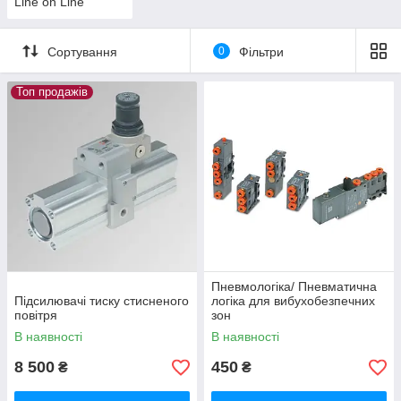
Line on Line
Сортування
0
Фільтри
Топ продажів
Пневмологіка/ Пневматична
Підсилювачі тиску стисненого
логіка для вибухобезпечних
повітря
зон
В наявності
В наявності
8 500
450
₴
₴