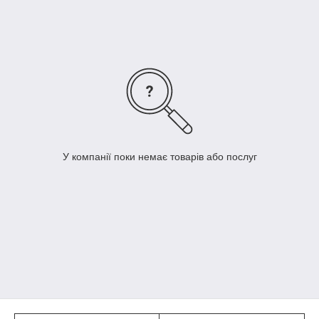
± 0,1 on oØ from Ø 12 mm
± 0,5% on weight
Applications
Industrial automation -
Vacuum equipment - Machine
tool - Robotics - Low temp
below -10°C
У компанії поки немає товарів або послуг