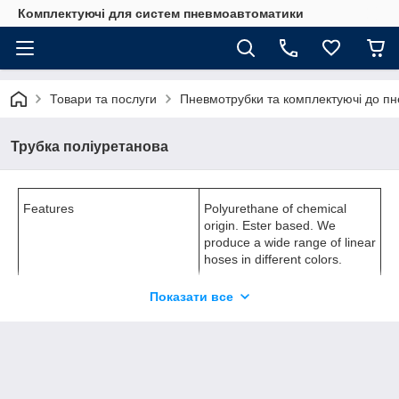
Комплектуючі для систем пневмоавтоматики
Товари та послуги
Пневмотрубки та комплектуючі до п
Трубка поліуретанова
Features
Polyurethane of chemical
origin. Ester based. We
produce a wide range of linear
hoses in different colors.
Показати все
Temperature
Products of the series PU can
be used in a temperature
range from -40°C до 60°C.
Tolerances
± 0,05 on wall thickness
± 0,05 on oØ up to Ø 10 mm