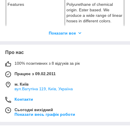
Features
Polyurethane of chemical
origin. Ester based. We
produce a wide range of linear
hoses in different colors.
Показати все
Temperature
Products of the series PU can
be used in a temperature
range from -40°C до 60°C.
Про нас
Tolerances
± 0,05 on wall thickness
100% позитивних з 8 відгуків за рік
± 0,05 on oØ up to Ø 10 mm
± 0,1 on oØ from Ø 12 mm
Працює з 09.02.2011
± 0,5% on weight
м. Київ
Applications
Industrial automation -
вул.Ватутіна 119, Київ, Україна
Vacuum equipment - Machine
Контакти
tool - Robotics - Low temp
below -10°C
Сьогодні вихідний
Показати весь графік роботи