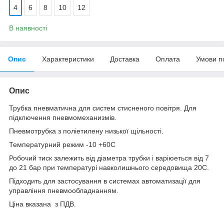
4
6
8
10
12
В наявності
Опис
Характеристики
Доставка
Оплата
Умови п
Опис
Трубка пневматична для систем стисненого повітря. Для
підключення пневмомеханизмів.
Пневмотрубка з поліетилену низької щільності.
Температурний режим -10 +60С
Робочий тиск залежить від діаметра трубки і варіюеться від 7
до 21 бар при температурі навколишнього середовища 20С.
Підходить для застосування в системах автоматизації для
управління пневмообладнанням.
Ціна вказана з ПДВ.