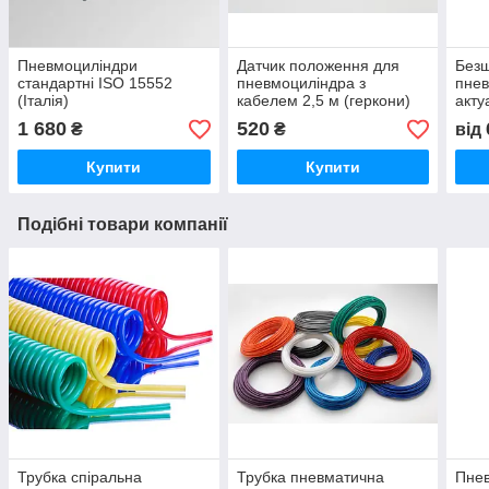
Пневмоциліндри
Датчик положення для
Безш
стандартні ISO 15552
пневмоциліндра з
пнев
(Італія)
кабелем 2,5 м (геркони)
акту
Італія
1 680
520
₴
₴
від
Купити
Купити
Подібні товари компанії
Трубка спіральна
Трубка пневматична
Пне