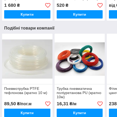
Італія
1 680
520
₴
₴
від
Купити
Купити
Подібні товари компанії
Пневмотрубка PTFE
Трубка пневматична
Фіти
тефлонова (кратно 10 м)
поліуретанова PU (кратно
цанг
10м)
89,50
16,31
238
₴/пог.м
₴/м
Купити
Купити