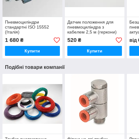
Пневмоциліндри
Датчик положення для
Безш
стандартні ISO 15552
пневмоциліндра з
пнев
(Італія)
кабелем 2,5 м (геркони)
акту
Італія
1 680
520
₴
₴
від
Купити
Купити
Подібні товари компанії