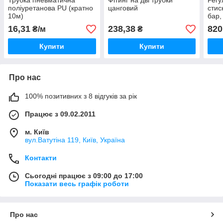
Трубка пневматична
Фітинг на дві трубки
Регу
поліуретанова PU (кратно
цанговий
стис
10м)
бар,
16,31
238,38
820
₴/м
₴
Купити
Купити
Про нас
100% позитивних з 8 відгуків за рік
Працює з 09.02.2011
м. Київ
вул.Ватутіна 119, Київ, Україна
Контакти
Сьогодні працює з 09:00 до 17:00
Показати весь графік роботи
Про нас