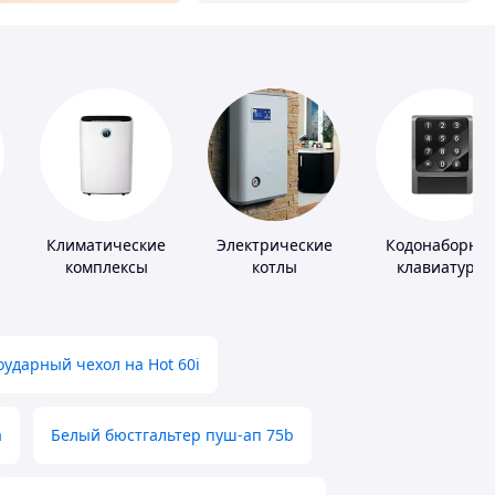
Климатические
Электрические
Кодонаборны
комплексы
котлы
клавиатуры
ударный чехол на Hot 60i
а
Белый бюстгальтер пуш-ап 75b