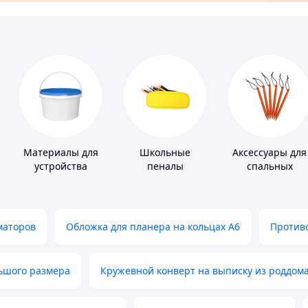
Материалы для
Школьные
Аксессуары для
устройства
пеналы
спальных
полимерных
мешков,
полов
карематов и
палаток
маторов
Обложка для планера на кольцах А6
Противо
льшого размера
Кружевной конверт на выписку из роддом