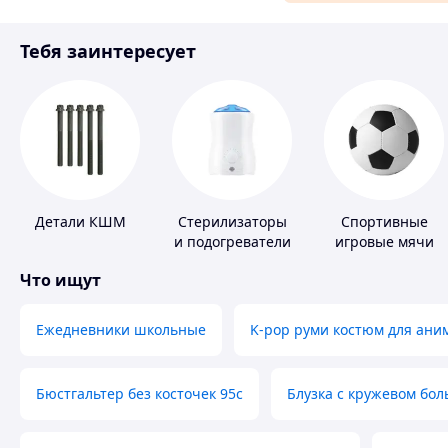
Материалы для ремонта
Тебя заинтересует
Спорт и отдых
Детали КШМ
Стерилизаторы
Спортивные
и подогреватели
игровые мячи
для детского
Что ищут
питания
Ежедневники школьные
K-pop руми костюм для ани
Бюстгальтер без косточек 95с
Блузка с кружевом бо