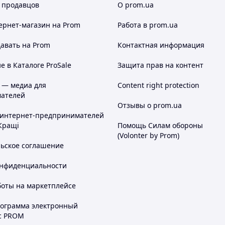
 продавцов
О prom.ua
ернет-магазин
на Prom
Работа в prom.ua
авать на Prom
Контактная информация
 в Каталоге ProSale
Защита прав на контент
 — медиа для
Content right protection
ателей
Отзывы о prom.ua
 интернет-предпринимателей
Кращі
Помощь Силам обороны
(Volonter by Prom)
льское соглашение
онфиденциальности
боты на маркетплейсе
рограмма электронный
с PROM