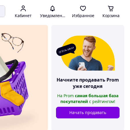
Кабинет
Уведомления
Избранное
Корзина
О! Есть заказ
Начните продавать
Prom
уже сегодня
На
Prom
самая большая база
покупателей
с рейтингом
!
Начать продавать