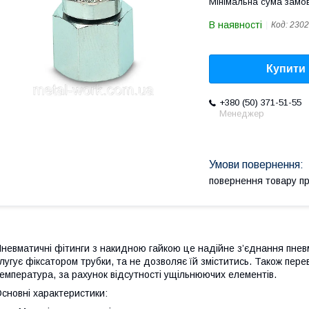
Мінімальна сума замов
В наявності
Код:
2302
Купити
+380 (50) 371-51-55
Менеджер
повернення товару п
невматичні фітинги з накидною гайкою це надійне з’єднання пнев
лугує фіксатором трубки, та не дозволяє їй зміститись. Також пере
емпература, за рахунок відсутності ущільнюючих елементів.
сновні характеристики: