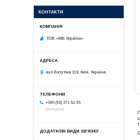
КОНТАКТИ
ТОВ «МВ Україна»
вул.Ватутіна 119, Київ, Україна
+380 (50) 371-51-55
Менеджер
П
с
т
О