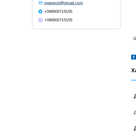
mwserch@gmail.com
+380503715155
+380503715155
Ц
Х
Д