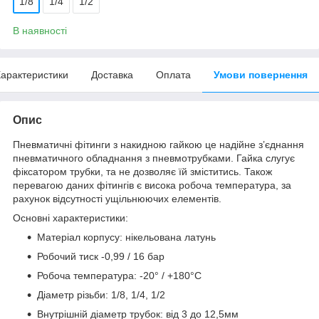
1/8
1/4
1/2
В наявності
арактеристики
Доставка
Оплата
Умови повернення
Опис
Пневматичні фітинги з накидною гайкою це надійне з’єднання
пневматичного обладнання з пневмотрубками. Гайка слугує
фіксатором трубки, та не дозволяє їй зміститись. Також
перевагою даних фітингів є висока робоча температура, за
рахунок відсутності ущільнюючих елементів.
Основні характеристики:
Матеріал корпусу: нікельована латунь
Робочий тиск -0,99 / 16 бар
Робоча температура: -20° / +180°С
Діаметр різьби: 1/8, 1/4, 1/2
Внутрішній діаметр трубок: від 3 до 12,5мм