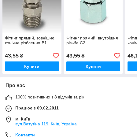
Фітинг прямий, зовнішнє
Фітинг прямий, внутрішня
Фіти
конічне різблення B1
різьба C2
коні
43,55
43,55
46,
₴
₴
Купити
Купити
Про нас
100% позитивних з 8 відгуків за рік
Працює з 09.02.2011
м. Київ
вул.Ватутіна 119, Київ, Україна
Контакти