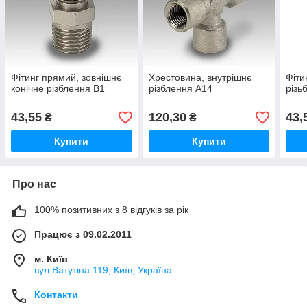
Фітинг прямий, зовнішнє
Хрестовина, внутрішнє
Фіти
конічне різблення B1
різблення A14
різь
43,55
120,30
43,
₴
₴
Купити
Купити
Про нас
100% позитивних з 8 відгуків за рік
Працює з 09.02.2011
м. Київ
вул.Ватутіна 119, Київ, Україна
Контакти